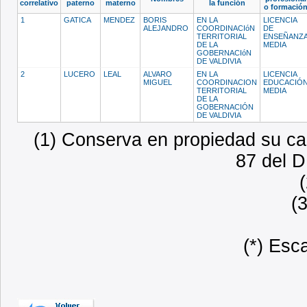
correlativo
paterno
materno
la función
o formació
1
GATICA
MENDEZ
BORIS
EN LA
LICENCIA
ALEJANDRO
COORDINACIóN
DE
TERRITORIAL
ENSEÑANZ
DE LA
MEDIA
GOBERNACIóN
DE VALDIVIA
2
LUCERO
LEAL
ALVARO
EN LA
LICENCIA
MIGUEL
COORDINACION
EDUCACIÓ
TERRITORIAL
MEDIA
DE LA
GOBERNACIÓN
DE VALDIVIA
(1) Conserva en propiedad su car
87 del D
(
(*) Esc