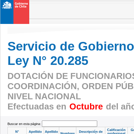
Servicio de Gobierno 
Ley N° 20.285
DOTACIÓN DE FUNCIONARIO
COORDINACIÓN, ORDEN PÚBL
NIVEL NACIONAL
Efectuadas en
Octubre
del añ
Buscar en esta página:
Calificación
G
N°
Apellido
Apellido
Descripción de
Nombres
profesional