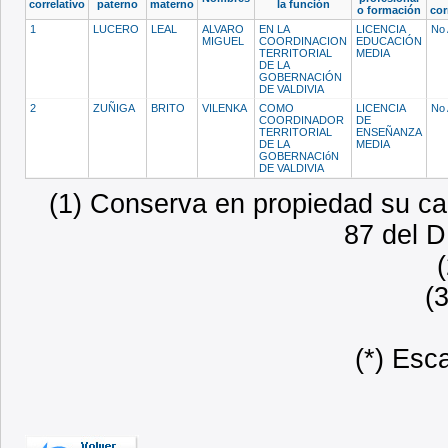
correlativo
paterno
materno
la función
o formación
cor
1
LUCERO
LEAL
ALVARO
EN LA
LICENCIA
No 
MIGUEL
COORDINACION
EDUCACIÓN
TERRITORIAL
MEDIA
DE LA
GOBERNACIÓN
DE VALDIVIA
2
ZUÑIGA
BRITO
VILENKA
COMO
LICENCIA
No 
COORDINADOR
DE
TERRITORIAL
ENSEÑANZA
DE LA
MEDIA
GOBERNACIóN
DE VALDIVIA
(1) Conserva en propiedad su car
87 del D
(
(*) Esc