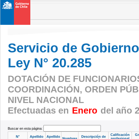
Servicio de Gobierno 
Ley N° 20.285
DOTACIÓN DE FUNCIONARIO
COORDINACIÓN, ORDEN PÚBL
NIVEL NACIONAL
Efectuadas en
Enero
del año 
Buscar en esta página:
Calificación
Gr
N°
Apellido
Apellido
Descripción de
Nombres
profesional