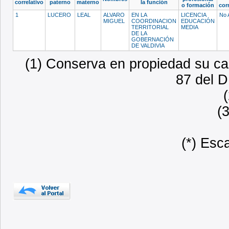
correlativo
paterno
materno
la función
o formación
cor
1
LUCERO
LEAL
ALVARO
EN LA
LICENCIA
No 
MIGUEL
COORDINACION
EDUCACIÓN
TERRITORIAL
MEDIA
DE LA
GOBERNACIÓN
DE VALDIVIA
(1) Conserva en propiedad su car
87 del D
(
(*) Esc