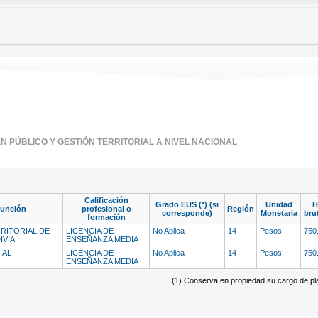
 PÚBLICO Y GESTIÓN TERRITORIAL A NIVEL NACIONAL
Calificación
Grado EUS (*) (si
Unidad
H
función
profesional o
Región
corresponde)
Monetaria
bru
formación
RITORIAL DE
LICENCIA DE
No Aplica
14
Pesos
750
IVIA
ENSEÑANZA MEDIA
IAL
LICENCIA DE
No Aplica
14
Pesos
750
ENSEÑANZA MEDIA
(1) Conserva en propiedad su cargo de plan