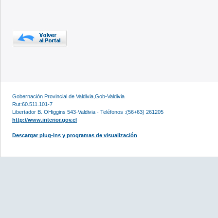
Gobernación Provincial de Valdivia,Gob-Valdivia
Rut:60.511.101-7
Libertador B. OHiggins 543-Valdivia - Teléfonos :(56+63) 261205
http://www.interior.gov.cl
Descargar plug-ins y programas de visualización