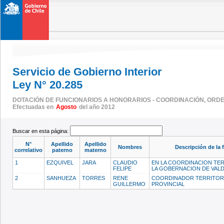
Servicio de Gobierno Interior
Ley N° 20.285
DOTACIÓN DE FUNCIONARIOS A HONORARIOS - COORDINACIÓN, ORDEN
Efectuadas en
Agosto
del año 2012
Buscar en esta página:
N°
Apellido
Apellido
Nombres
Descripción de la 
correlativo
paterno
materno
1
EZQUIVEL
JARA
CLAUDIO
EN LA COORDINACION TER
FELIPE
LA GOBERNACION DE VALD
2
SANHUEZA
TORRES
RENE
COORDINADOR TERRITOR
GUILLERMO
PROVINCIAL