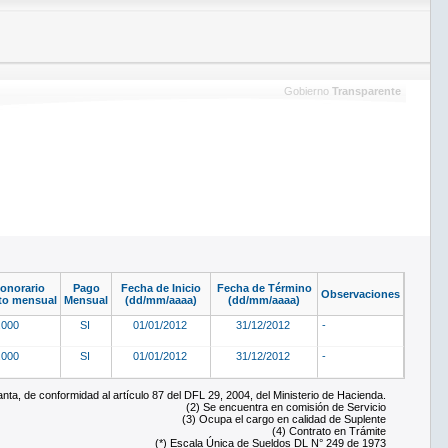
Gobierno
Transparente
onorario
Pago
Fecha de Inicio
Fecha de Término
Observaciones
to mensual
Mensual
(dd/mm/aaaa)
(dd/mm/aaaa)
.000
SI
01/01/2012
31/12/2012
-
.000
SI
01/01/2012
31/12/2012
-
ta, de conformidad al artículo 87 del DFL 29, 2004, del Ministerio de Hacienda.
(2) Se encuentra en comisión de Servicio
(3) Ocupa el cargo en calidad de Suplente
(4) Contrato en Trámite
(*) Escala Única de Sueldos DL N° 249 de 1973