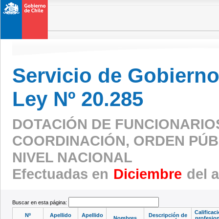
Servicio de Gobierno 
Ley Nº 20.285
DOTACIÓN DE FUNCIONARIO
COORDINACIÓN, ORDEN PÚBL
NIVEL NACIONAL
Efectuadas en
Diciembre
del 
Buscar en esta página:
Calificac
Nº
Apellido
Apellido
Descripción de
Nombres
profesion