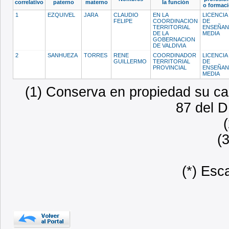
correlativo
paterno
materno
la función
o formac
1
EZQUIVEL
JARA
CLAUDIO
EN LA
LICENCIA
FELIPE
COORDINACION
DE
TERRITORIAL
ENSEÑAN
DE LA
MEDIA
GOBERNACION
DE VALDIVIA
2
SANHUEZA
TORRES
RENE
COORDINADOR
LICENCIA
GUILLERMO
TERRITORIAL
DE
PROVINCIAL
ENSEÑAN
MEDIA
(1) Conserva en propiedad su car
87 del D
(
(*) Esc