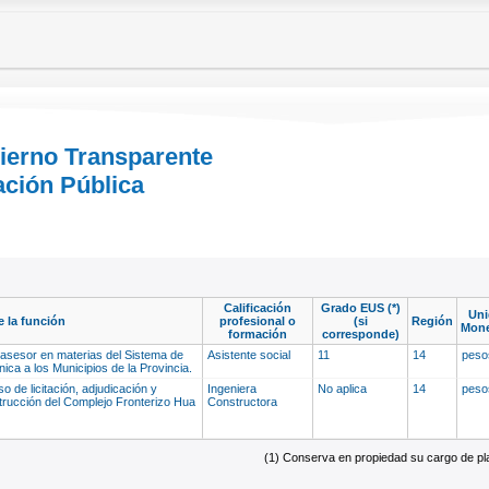
bierno Transparente
ación Pública
Calificación
Grado EUS (*)
Uni
e la función
profesional o
(si
Región
Mone
formación
corresponde)
 asesor en materias del Sistema de
Asistente social
11
14
pes
nica a los Municipios de la Provincia.
o de licitación, adjudicación y
Ingeniera
No aplica
14
pes
trucción del Complejo Fronterizo Hua
Constructora
(1) Conserva en propiedad su cargo de plan