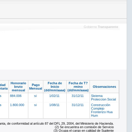
Gobierno
Transparente
Honorario
Fecha de
Fecha de T?
dad
Pago
bruto
Inicio
rmino
Observaciones
taria
Mensual
mensual
(dd/mm/aaaa)
(dd/mm/aaaa)
os
884.006
si
1/02/11
31/12/11
Sistema
Proteccion Social
os
1.800.000
si
1/08/11
31/12/11
Construcción
Complejo
Fronterizo Hua
Hum
ta, de conformidad al artículo 87 del DFL 29, 2004, del Ministerio de Hacienda.
(2) Se encuentra en comisión de Servicio
(3) Ocupa el cargo en calidad de Suplente