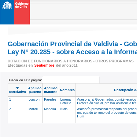
Gobernación Provincial de Valdivia - Go
Ley N° 20.285 - sobre Acceso a la Inform
DOTACIÓN DE FUNCIONARIOS A HONORARIOS - OTROS PROGRAMAS
Efectuadas en
Septiembre
del año 2011
Buscar en esta página:
N°
Apellido
Apellido
Nombres
Descripción d
correlativo
paterno
materno
1
Loncon
Paredes
Lorena
Asesorar al Gobernador, comité tecnico
Patricia
Protección Social, prestar asistencia téc
2
Morelli
Mancilla
Nidia
Asesoría profesional respecto del proces
entrega de terreno del proyecto de cons
Hum