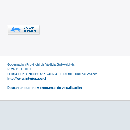
Gobernación Provincial de Valdivia,Gob-Valdivia
Rut:60.511.101-7
Libertador B. OHiggins 543-Valdivia - Teléfonos :(56+63) 261205
http://www.interior.gov.cl
Descargar plug-ins y programas de visualización