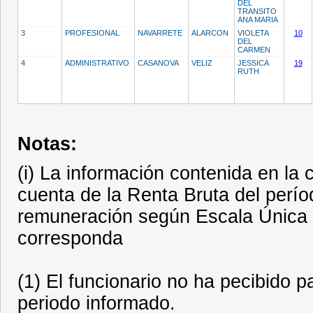
DEL
TRANSITO
ANA MARIA
3
PROFESIONAL
NAVARRETE
ALARCON
VIOLETA
10
DEL
CARMEN
4
ADMINISTRATIVO
CASANOVA
VELIZ
JESSICA
19
RUTH
Notas:
(i) La información contenida en l
cuenta de la Renta Bruta del perí
remuneración según Escala Única
corresponda
(1) El funcionario no ha pecibido 
periodo informado.