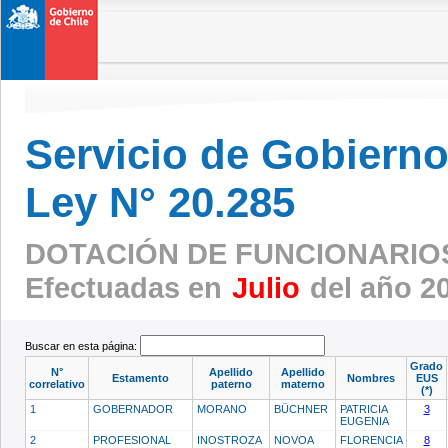
Servicio de Gobierno 
Ley N° 20.285
DOTACIÓN DE FUNCIONARIOS
Efectuadas en
Julio
del año 2
Buscar en esta página:
Grado
N°
Apellido
Apellido
Estamento
Nombres
EUS
correlativo
paterno
materno
(*)
1
GOBERNADOR
MORANO
BÜCHNER
PATRICIA
3
EUGENIA
2
PROFESIONAL
INOSTROZA
NOVOA
FLORENCIA
8