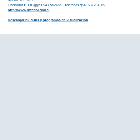
Libertador B. OHiggins 543-Valdivia - Teléfonos :(56+63) 261205
http://www.interior.gov.cl
Descargar plug-ins y programas de visualización