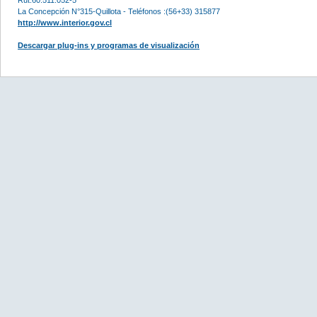
La Concepción N°315-Quillota - Teléfonos :(56+33) 315877
http://www.interior.gov.cl
Descargar plug-ins y programas de visualización