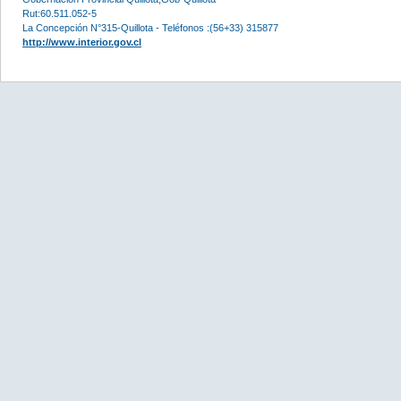
Rut:60.511.052-5
La Concepción N°315-Quillota - Teléfonos :(56+33) 315877
http://www.interior.gov.cl