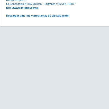
La Concepción N°315-Quillota - Teléfonos :(56+33) 315877
http://www.interior.gov.cl
Descargar plug-ins y programas de visualización