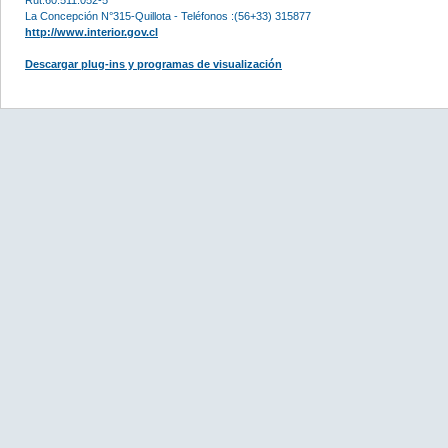
La Concepción N°315-Quillota - Teléfonos :(56+33) 315877
http://www.interior.gov.cl
Descargar plug-ins y programas de visualización