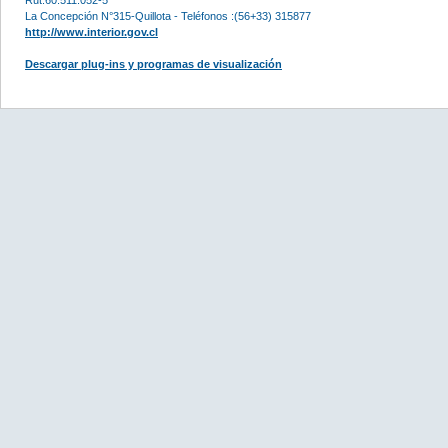
La Concepción N°315-Quillota - Teléfonos :(56+33) 315877
http://www.interior.gov.cl
Descargar plug-ins y programas de visualización