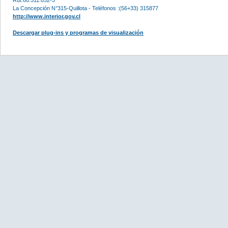
La Concepción N°315-Quillota - Teléfonos :(56+33) 315877
http://www.interior.gov.cl
Descargar plug-ins y programas de visualización