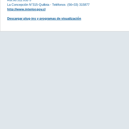
La Concepción N°315-Quillota - Teléfonos :(56+33) 315877
http://www.interior.gov.cl
Descargar plug-ins y programas de visualización