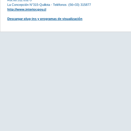
La Concepción N°315-Quillota - Teléfonos :(56+33) 315877
http://www.interior.gov.cl
Descargar plug-ins y programas de visualización