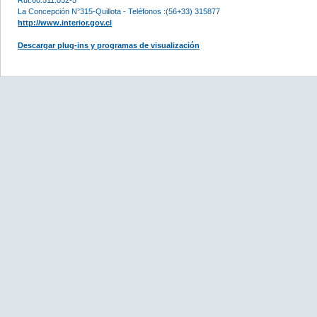
La Concepción N°315-Quillota - Teléfonos :(56+33) 315877
http://www.interior.gov.cl
Descargar plug-ins y programas de visualización