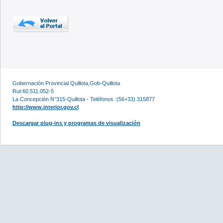
Gobernación Provincial Quillota,Gob-Quillota
Rut:60.511.052-5
La Concepción N°315-Quillota - Teléfonos :(56+33) 315877
http://www.interior.gov.cl
Descargar plug-ins y programas de visualización