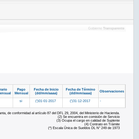
Gobierno
Transparente
ario
Pago
Fecha de Inicio
Fecha de Término
Observaciones
ensual
Mensual
(dd/mm/aaaa)
(dd/mm/aaaa)
si
(')01-01-2017
(')31-12-2017
-
ta, de conformidad al artículo 87 del DFL 29, 2004, del Ministerio de Hacienda.
(2) Se encuentra en comisión de Servicio
(3) Ocupa el cargo en calidad de Suplente
(4) Contrato en Trámite
(*) Escala Única de Sueldos DL N° 249 de 1973