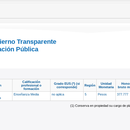
bierno Transparente
ación Pública
Calificación
Grado EUS (*) (si
Unidad
Honor
n
profesional o
Región
corresponde)
Monetaria
bruto m
formación
Enseñanza Media
no aplica
5
Pesos
377.777
ta
(1) Conserva en propiedad su cargo de plan