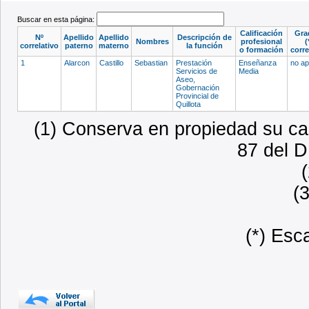
Buscar en esta página:
Calificación
Gra
Nº
Apellido
Apellido
Descripción de
Nombres
profesional
(
correlativo
paterno
materno
la función
o formación
corr
1
Alarcon
Castillo
Sebastian
Prestación
Enseñanza
no ap
Servicios de
Media
Aseo,
Gobernación
Provincial de
Quillota
(1) Conserva en propiedad su car
87 del D
(
(*) Esc