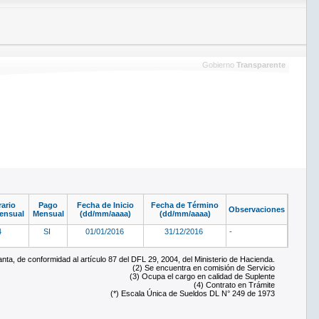
Gobierno
Transparente
ario
Pago
Fecha de Inicio
Fecha de Término
Observaciones
ensual
Mensual
(dd/mm/aaaa)
(dd/mm/aaaa)
4
SI
01/01/2016
31/12/2016
-
ta, de conformidad al artículo 87 del DFL 29, 2004, del Ministerio de Hacienda.
(2) Se encuentra en comisión de Servicio
(3) Ocupa el cargo en calidad de Suplente
(4) Contrato en Trámite
(*) Escala Única de Sueldos DL N° 249 de 1973