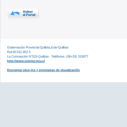
Gobernación Provincial Quillota,Gob-Quillota
Rut:60.511.052-5
La Concepción N°315-Quillota - Teléfonos :(56+33) 315877
http://www.interior.gov.cl
Descargar plug-ins y programas de visualización