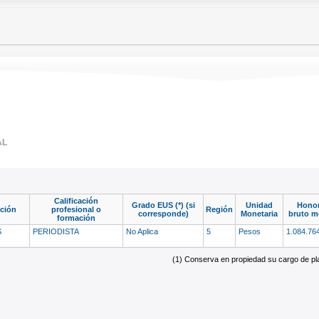
AL
Calificación
Grado EUS (*) (si
Unidad
Honor
nción
profesional o
Región
corresponde)
Monetaria
bruto m
formación
S
PERIODISTA
No Aplica
5
Pesos
1.084.76
(1) Conserva en propiedad su cargo de plan