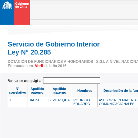
Servicio de Gobierno Interior
Ley N° 20.285
DOTACIÓN DE FUNCIONARIOS A HONORARIOS - S.G.I. A NIVEL NACION
Efectuadas en
Abril
del año 2016
Buscar en esta página:
N°
Apellido
Apellido
Nombres
Descripción de la fu
correlativo
paterno
materno
1
BAEZA
BEVILACQUA
RODRIGO
ASESORÍA EN MATERIA
EDUARDO
COMUNICACIONALES