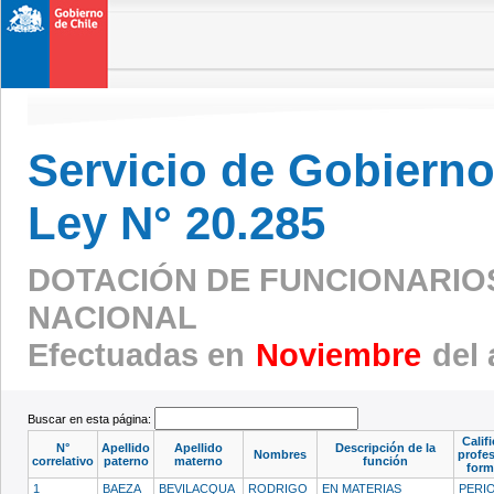
Servicio de Gobierno 
Ley N° 20.285
DOTACIÓN DE FUNCIONARIOS 
NACIONAL
Efectuadas en
Noviembre
del 
Buscar en esta página:
Calif
N°
Apellido
Apellido
Descripción de la
Nombres
profes
correlativo
paterno
materno
función
form
1
BAEZA
BEVILACQUA
RODRIGO
EN MATERIAS
PERI