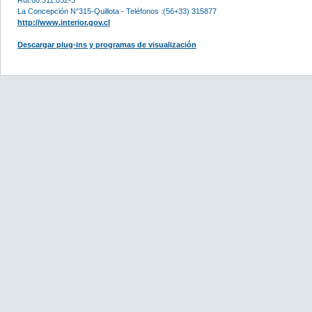
La Concepción N°315-Quillota - Teléfonos :(56+33) 315877
http://www.interior.gov.cl
Descargar plug-ins y programas de visualización