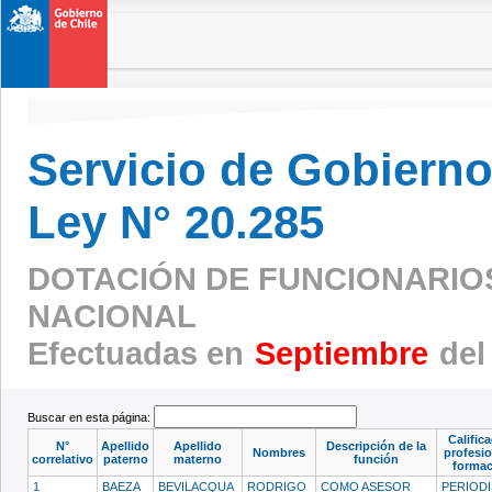
Servicio de Gobierno 
Ley N° 20.285
DOTACIÓN DE FUNCIONARIOS 
NACIONAL
Efectuadas en
Septiembre
del
Buscar en esta página:
Calific
N°
Apellido
Apellido
Descripción de la
Nombres
profesio
correlativo
paterno
materno
función
formac
1
BAEZA
BEVILACQUA
RODRIGO
COMO ASESOR
PERIOD