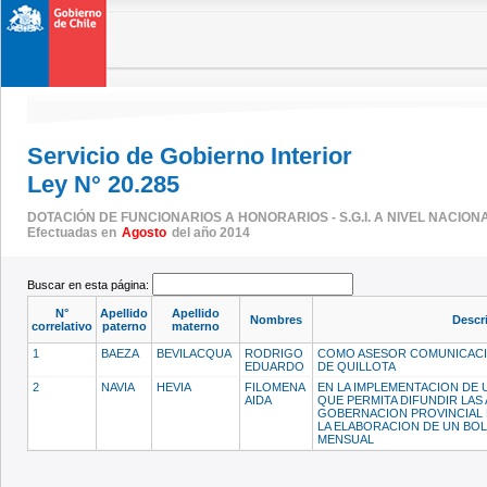
Servicio de Gobierno Interior
Ley N° 20.285
DOTACIÓN DE FUNCIONARIOS A HONORARIOS - S.G.I. A NIVEL NACION
Efectuadas en
Agosto
del año 2014
Buscar en esta página:
N°
Apellido
Apellido
Nombres
Descr
correlativo
paterno
materno
1
BAEZA
BEVILACQUA
RODRIGO
COMO ASESOR COMUNICACI
EDUARDO
DE QUILLOTA
2
NAVIA
HEVIA
FILOMENA
EN LA IMPLEMENTACION DE
AIDA
QUE PERMITA DIFUNDIR LAS
GOBERNACION PROVINCIAL D
LA ELABORACION DE UN BO
MENSUAL