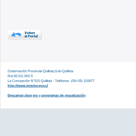
Gobernación Provincial Quillota,Gob-Quillota
Rut:60.511.052-5
La Concepción N°315-Quillota - Teléfonos :(56+33) 315877
http://www.interior.gov.cl
Descargar plug-ins y programas de visualización