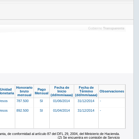
Gobierno
Transparente
Honorario
Fecha de
Fecha de
Unidad
Pago
bruto
Inicio
Término
Observaciones
onetaria
Mensual
mensual
(dd/mm/aaaa)
(dd/mm/aaaa)
Pesos
787.500
SI
01/06/2014
31/12/2014
-
Pesos
892.500
SI
01/04/2014
31/12/2014
-
ta, de conformidad al artículo 87 del DFL 29, 2004, del Ministerio de Hacienda.
(2) Se encuentra en comisión de Servicio