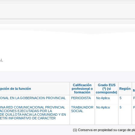
AL
Calificación
Grado EUS
ipción de la función
profesional o
(*) (si
Región
M
formación
corresponde)
ONAL EN LA GOBERNACION PROVINCIAL
PERIODISTA
No Aplica
5
 UNA RED COMUNICACIONAL PROVINCIAL
TRABAJADOR
No Aplica
5
 ACCIONES EJECUTADAS POR LA
SOCIAL
E QUILLOTA HACIA LA COMUNIDAD Y EN
LETIN INFORMATIVO DE CARACTER
(1) Conserva en propiedad su cargo de plan