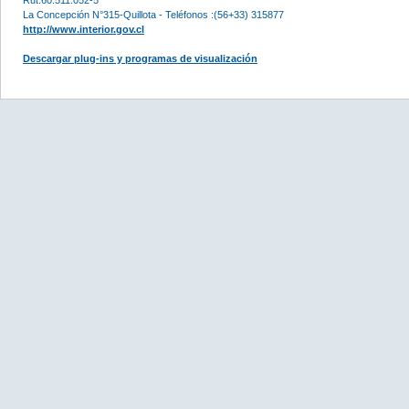
La Concepción N°315-Quillota - Teléfonos :(56+33) 315877
http://www.interior.gov.cl
Descargar plug-ins y programas de visualización