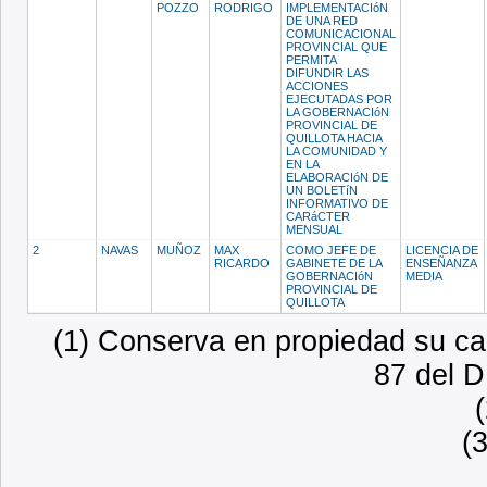
POZZO
RODRIGO
IMPLEMENTACIóN
DE UNA RED
COMUNICACIONAL
PROVINCIAL QUE
PERMITA
DIFUNDIR LAS
ACCIONES
EJECUTADAS POR
LA GOBERNACIóN
PROVINCIAL DE
QUILLOTA HACIA
LA COMUNIDAD Y
EN LA
ELABORACIóN DE
UN BOLETíN
INFORMATIVO DE
CARáCTER
MENSUAL
2
NAVAS
MUÑOZ
MAX
COMO JEFE DE
LICENCIA DE
RICARDO
GABINETE DE LA
ENSEÑANZA
GOBERNACIóN
MEDIA
PROVINCIAL DE
QUILLOTA
(1) Conserva en propiedad su car
87 del D
(