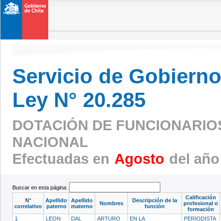
Servicio de Gobierno 
Ley N° 20.285
DOTACIÓN DE FUNCIONARIOS 
NACIONAL
Efectuadas en
Agosto
del año
Buscar en esta página:
Calificación
N°
Apellido
Apellido
Descripción de la
Nombres
profesional o
correlativo
paterno
materno
función
formación
1
LEON
DAL
ARTURO
EN LA
PERIODISTA