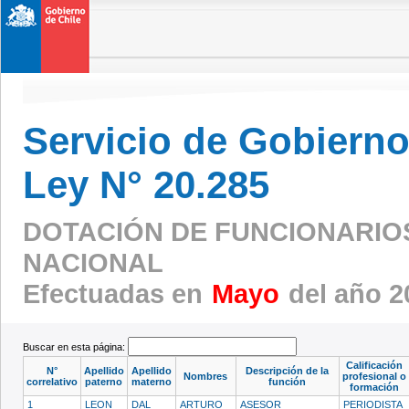
Servicio de Gobierno 
Ley N° 20.285
DOTACIÓN DE FUNCIONARIOS 
NACIONAL
Efectuadas en
Mayo
del año 2
Buscar en esta página:
Calificación
N°
Apellido
Apellido
Descripción de la
Nombres
profesional o
correlativo
paterno
materno
función
formación
1
LEON
DAL
ARTURO
ASESOR
PERIODISTA