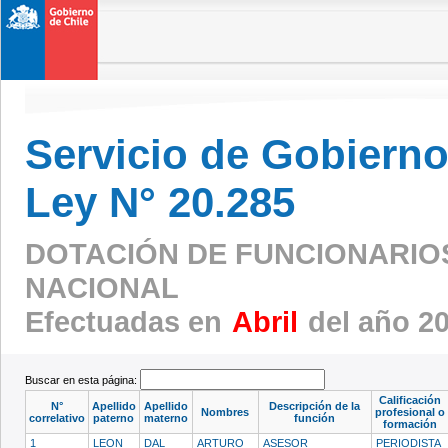
Servicio de Gobierno 
Ley N° 20.285
DOTACIÓN DE FUNCIONARIOS 
NACIONAL
Efectuadas en
Abril
del año 2
Buscar en esta página:
Calificación
N°
Apellido
Apellido
Descripción de la
Nombres
profesional o
correlativo
paterno
materno
función
formación
1
LEON
DAL
ARTURO
ASESOR
PERIODISTA