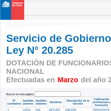
Servicio de Gobierno 
Ley N° 20.285
DOTACIÓN DE FUNCIONARIOS 
NACIONAL
Efectuadas en
Marzo
del año 
Buscar en esta página:
Calificación
N°
Apellido
Apellido
Descripción de la
Nombres
profesional o
correlativo
paterno
materno
función
formación
1
LEON
DAL
ARTURO
ASESOR
PERIODISTA