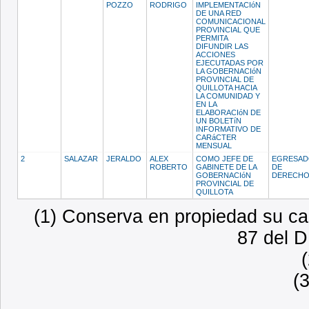
POZZO
RODRIGO
IMPLEMENTACIóN
DE UNA RED
COMUNICACIONAL
PROVINCIAL QUE
PERMITA
DIFUNDIR LAS
ACCIONES
EJECUTADAS POR
LA GOBERNACIóN
PROVINCIAL DE
QUILLOTA HACIA
LA COMUNIDAD Y
EN LA
ELABORACIóN DE
UN BOLETíN
INFORMATIVO DE
CARáCTER
MENSUAL
2
SALAZAR
JERALDO
ALEX
COMO JEFE DE
EGRESA
ROBERTO
GABINETE DE LA
DE
GOBERNACIóN
DERECH
PROVINCIAL DE
QUILLOTA
(1) Conserva en propiedad su car
87 del D
(