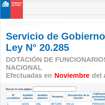
Servicio de Gobierno 
Ley N° 20.285
DOTACIÓN DE FUNCIONARIOS 
NACIONAL
Efectuadas en
Noviembre
del 
Buscar en esta página:
Calificac
N°
Apellido
Apellido
Descripción de la
Nombres
profesiona
correlativo
paterno
materno
función
formaci
1
LEON
DAL
ARTURO
EN LA
PERIODI