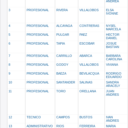
ANDREA
3
PROFESIONAL
RIVERA
VILLALOBOS
ELSA
IVONNE
4
PROFESIONAL
ALCAYAGA
CONTRERAS
NYSEL
MARCELA
5
PROFESIONAL
PULGAR
PAEZ
HECTOR
DANIEL
6
PROFESIONAL
TAPIA
ESCOBAR
JOSUE
BASTIAN
7
PROFESIONAL
CARRILLO
ABARCA
BARBARA
CAROLINA
8
PROFESIONAL
GODOY
VILLALOBOS
VIVIANA
9
PROFESIONAL
BAEZA
BEVILACQUA
RODRIGO
EDUARDO
10
PROFESIONAL
SANTANDER
SALINAS
SANDRA
ARACELY
11
PROFESIONAL
TORO
ORELLANA
JUAN
ANDRES
12
TECNICO
CAMPOS
BUSTOS
IVAN
ANDRES
13
ADMINISTRATIVO
RIOS
FERREIRA
MARIA