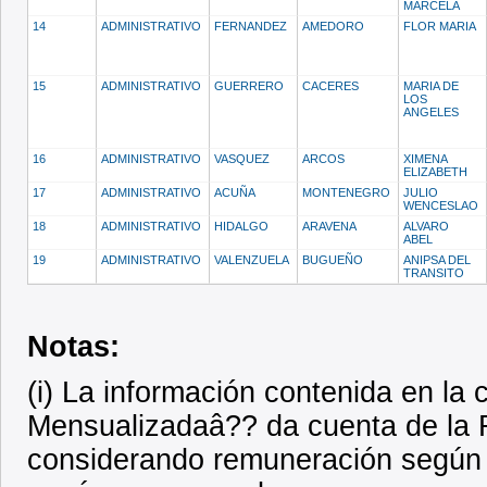
MARCELA
14
ADMINISTRATIVO
FERNANDEZ
AMEDORO
FLOR MARIA
15
ADMINISTRATIVO
GUERRERO
CACERES
MARIA DE
LOS
ANGELES
16
ADMINISTRATIVO
VASQUEZ
ARCOS
XIMENA
ELIZABETH
17
ADMINISTRATIVO
ACUÑA
MONTENEGRO
JULIO
WENCESLAO
18
ADMINISTRATIVO
HIDALGO
ARAVENA
ALVARO
ABEL
19
ADMINISTRATIVO
VALENZUELA
BUGUEÑO
ANIPSA DEL
TRANSITO
Notas:
(i) La información contenida en l
Mensualizadaâ?? da cuenta de la R
considerando remuneración según 