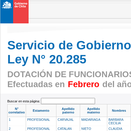
Servicio de Gobierno 
Ley N° 20.285
DOTACIÓN DE FUNCIONARIO
Efectuadas en
Febrero
del añ
Buscar en esta página:
N°
Apellido
Apellido
Estamento
Nombres
correlativo
paterno
materno
1
PROFESIONAL
CARVAJAL
MADARIAGA
BARBARA
CECILIA
2
PROFESIONAL
CATALAN
NIETO
CLAUDIA