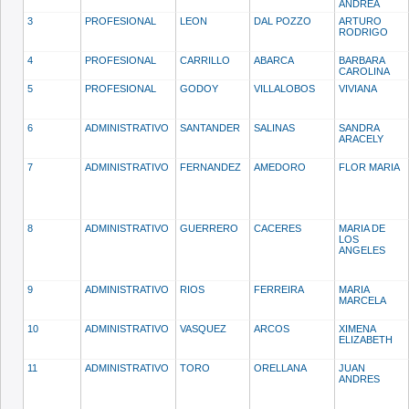
ANDREA
3
PROFESIONAL
LEON
DAL POZZO
ARTURO
RODRIGO
4
PROFESIONAL
CARRILLO
ABARCA
BARBARA
CAROLINA
5
PROFESIONAL
GODOY
VILLALOBOS
VIVIANA
6
ADMINISTRATIVO
SANTANDER
SALINAS
SANDRA
ARACELY
7
ADMINISTRATIVO
FERNANDEZ
AMEDORO
FLOR MARIA
8
ADMINISTRATIVO
GUERRERO
CACERES
MARIA DE
LOS
ANGELES
9
ADMINISTRATIVO
RIOS
FERREIRA
MARIA
MARCELA
10
ADMINISTRATIVO
VASQUEZ
ARCOS
XIMENA
ELIZABETH
11
ADMINISTRATIVO
TORO
ORELLANA
JUAN
ANDRES