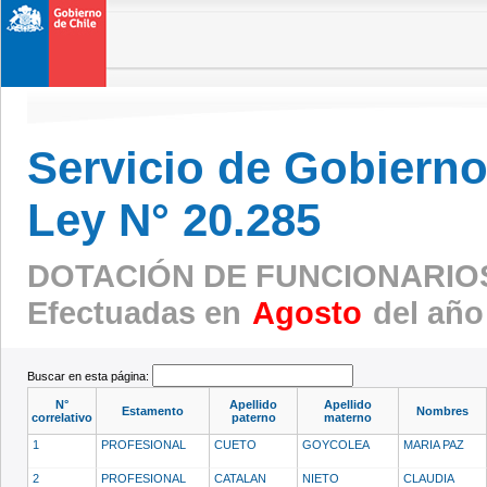
Servicio de Gobierno 
Ley N° 20.285
DOTACIÓN DE FUNCIONARIO
Efectuadas en
Agosto
del año
Buscar en esta página:
N°
Apellido
Apellido
Estamento
Nombres
correlativo
paterno
materno
1
PROFESIONAL
CUETO
GOYCOLEA
MARIA PAZ
2
PROFESIONAL
CATALAN
NIETO
CLAUDIA