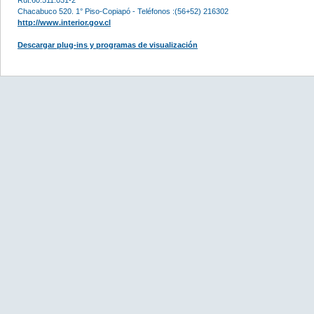
Chacabuco 520. 1° Piso-Copiapó - Teléfonos :(56+52) 216302
http://www.interior.gov.cl
Descargar plug-ins y programas de visualización