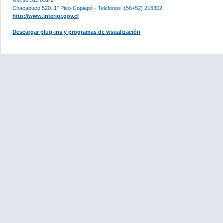
Chacabuco 520. 1° Piso-Copiapó - Teléfonos :(56+52) 216302
http://www.interior.gov.cl
Descargar plug-ins y programas de visualización