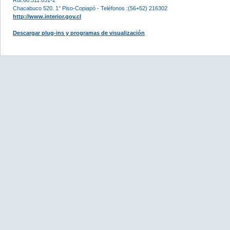
Chacabuco 520. 1° Piso-Copiapó - Teléfonos :(56+52) 216302
http://www.interior.gov.cl
Descargar plug-ins y programas de visualización