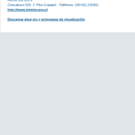
Chacabuco 520. 1° Piso-Copiapó - Teléfonos :(56+52) 216302
http://www.interior.gov.cl
Descargar plug-ins y programas de visualización