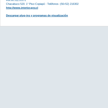
Chacabuco 520. 1° Piso-Copiapó - Teléfonos :(56+52) 216302
http://www.interior.gov.cl
Descargar plug-ins y programas de visualización