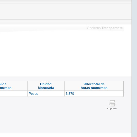
Gobierno
Transparente
al de
Unidad
Valor total de
cturnas
Monetaria
horas nocturnas
Pesos
3.370