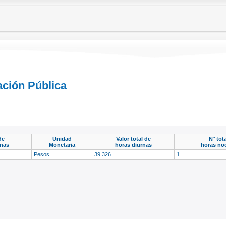
ación Pública
de
Unidad
Valor total de
N° tot
rnas
Monetaria
horas diurnas
horas no
Pesos
39.326
1