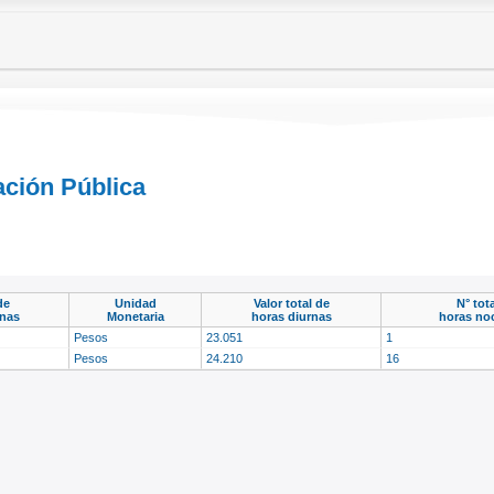
ación Pública
de
Unidad
Valor total de
N° tot
rnas
Monetaria
horas diurnas
horas no
Pesos
23.051
1
Pesos
24.210
16