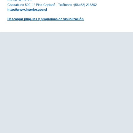
Chacabuco 520. 1° Piso-Copiapó - Teléfonos :(56+52) 216302
http://www.interior.gov.cl
Descargar plug-ins y programas de visualización