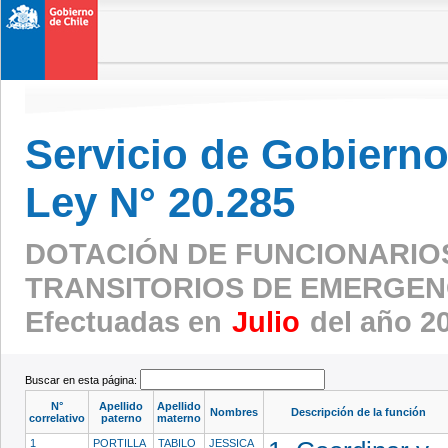
Servicio de Gobierno 
Ley N° 20.285
DOTACIÓN DE FUNCIONARIO
TRANSITORIOS DE EMERGEN
Efectuadas en
Julio
del año 2
Buscar en esta página:
N°
Apellido
Apellido
Nombres
Descripción de la función
correlativo
paterno
materno
1
PORTILLA
TABILO
JESSICA