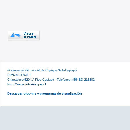
Gobernación Provincial de Copiapó,Gob-Copiapó
Rut:60.511.031-2
Chacabuco 520. 1° Piso-Copiapó - Teléfonos :(56+52) 216302
http://www.interior.gov.cl
Descargar plug-ins y programas de visualización