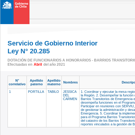
Servicio de Gobierno Interior
Ley N° 20.285
DOTACIÓN DE FUNCIONARIOS A HONORARIOS - BARRIOS TRANSITOR
Efectuadas en
Abril
del año 2021
N°
Apellido
Apellido
Nombres
Descripc
correlativo
paterno
materno
1
PORTILLA
TABILO
JESSICA
1. Coordinar y ejecutar la mesa regi
DEL
la Región. 2. Desempeñar la función 
CARMEN
Barrios Transitorios de Emergencia e
desempeña funciones en el Programa 
Participar en reuniones con SERVIU,
de gestionar la administración y desa
Emergencia. 5. Coordinar la implemen
para el Programa Barrios Transitorio
del catastro de los Barrios Transitor
reportes vinculados a la gestión de 