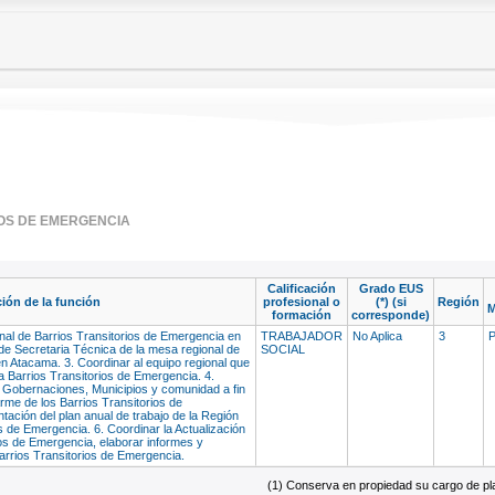
IOS DE EMERGENCIA
Calificación
Grado EUS
ión de la función
profesional o
(*) (si
Región
M
formación
corresponde)
onal de Barrios Transitorios de Emergencia en
TRABAJADOR
No Aplica
3
de Secretaria Técnica de la mesa regional de
SOCIAL
n Atacama. 3. Coordinar al equipo regional que
Barrios Transitorios de Emergencia. 4.
 Gobernaciones, Municipios y comunidad a fin
rme de los Barrios Transitorios de
tación del plan anual de trabajo de la Región
s de Emergencia. 6. Coordinar la Actualización
ios de Emergencia, elaborar informes y
Barrios Transitorios de Emergencia.
(1) Conserva en propiedad su cargo de plan