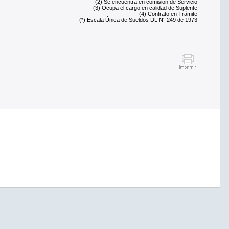
(2) Se encuentra en comisión de Servicio
(3) Ocupa el cargo en calidad de Suplente
(4) Contrato en Trámite
(*) Escala Única de Sueldos DL N° 249 de 1973