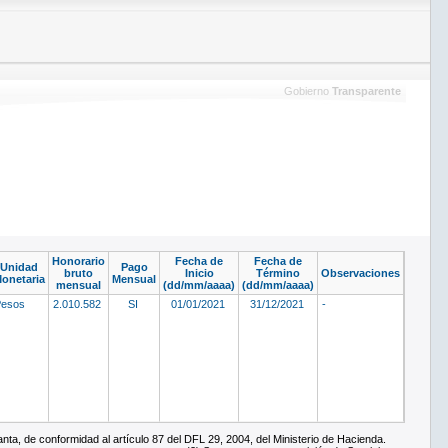
Gobierno
Transparente
Honorario
Fecha de
Fecha de
Unidad
Pago
bruto
Inicio
Término
Observaciones
onetaria
Mensual
mensual
(dd/mm/aaaa)
(dd/mm/aaaa)
Pesos
2.010.582
SI
01/01/2021
31/12/2021
-
ta, de conformidad al artículo 87 del DFL 29, 2004, del Ministerio de Hacienda.