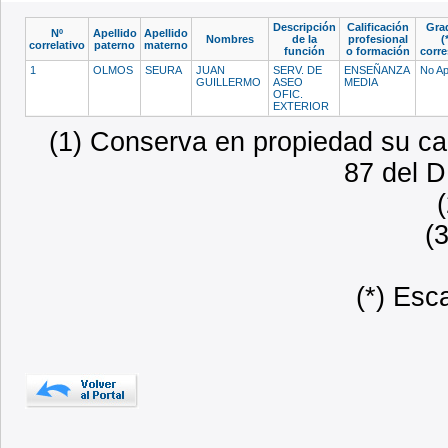
Descripción
Calificación
Gra
Nº
Apellido
Apellido
Nombres
de la
profesional
(
correlativo
paterno
materno
función
o formación
corr
1
OLMOS
SEURA
JUAN
SERV. DE
ENSEÑANZA
No Ap
GUILLERMO
ASEO
MEDIA
OFIC.
EXTERIOR
(1) Conserva en propiedad su car
87 del D
(
(*) Esc