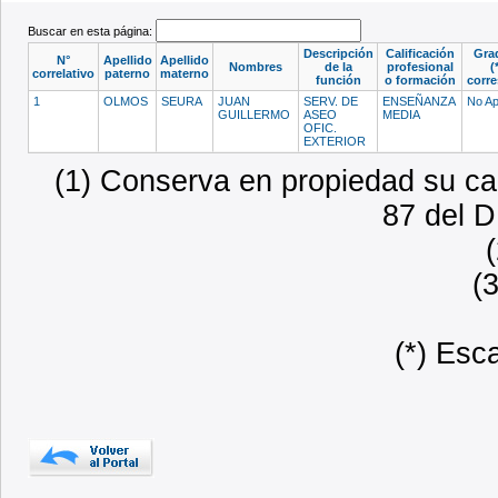
Buscar en esta página:
Descripción
Calificación
Gra
N°
Apellido
Apellido
Nombres
de la
profesional
(
correlativo
paterno
materno
función
o formación
corr
1
OLMOS
SEURA
JUAN
SERV. DE
ENSEÑANZA
No Ap
GUILLERMO
ASEO
MEDIA
OFIC.
EXTERIOR
(1) Conserva en propiedad su car
87 del D
(
(*) Esc