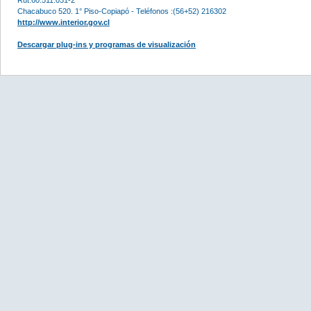
Chacabuco 520. 1° Piso-Copiapó - Teléfonos :(56+52) 216302
http://www.interior.gov.cl
Descargar plug-ins y programas de visualización