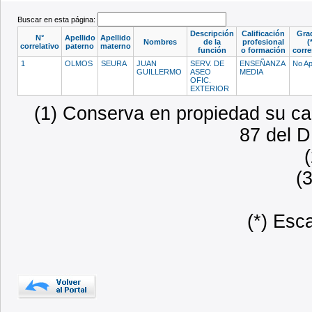
Buscar en esta página:
Descripción
Calificación
Gra
N°
Apellido
Apellido
Nombres
de la
profesional
(
correlativo
paterno
materno
función
o formación
corr
1
OLMOS
SEURA
JUAN
SERV. DE
ENSEÑANZA
No Ap
GUILLERMO
ASEO
MEDIA
OFIC.
EXTERIOR
(1) Conserva en propiedad su car
87 del D
(
(*) Esc