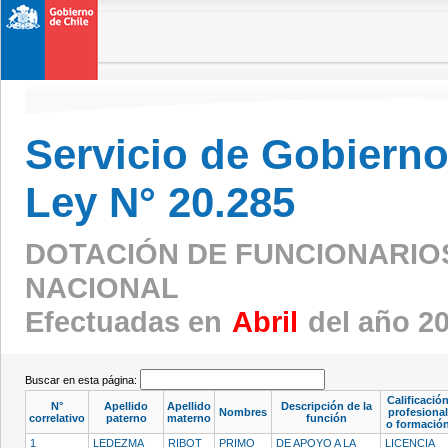
Servicio de Gobierno 
Ley N° 20.285
DOTACIÓN DE FUNCIONARIOS 
NACIONAL
Efectuadas en
Abril
del año 2
Buscar en esta página:
Calificació
N°
Apellido
Apellido
Descripción de la
Nombres
profesional
correlativo
paterno
materno
función
o formació
1
LEDEZMA
RIBOT
PRIMO
DE APOYO A LA
LICENCIA