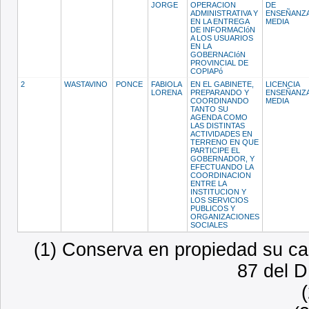
JORGE
OPERACION
DE
ADMINISTRATIVA Y
ENSEÑANZ
EN LA ENTREGA
MEDIA
DE INFORMACIóN
A LOS USUARIOS
EN LA
GOBERNACIóN
PROVINCIAL DE
COPIAPó
2
WASTAVINO
PONCE
FABIOLA
EN EL GABINETE,
LICENCIA
LORENA
PREPARANDO Y
ENSEÑANZ
COORDINANDO
MEDIA
TANTO SU
AGENDA COMO
LAS DISTINTAS
ACTIVIDADES EN
TERRENO EN QUE
PARTICIPE EL
GOBERNADOR, Y
EFECTUANDO LA
COORDINACION
ENTRE LA
INSTITUCION Y
LOS SERVICIOS
PUBLICOS Y
ORGANIZACIONES
SOCIALES
(1) Conserva en propiedad su car
87 del D