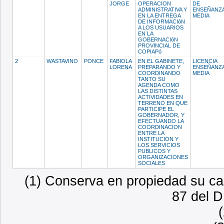
JORGE
OPERACION
DE
ADMINISTRATIVA Y
ENSEÑANZ
EN LA ENTREGA
MEDIA
DE INFORMACIóN
A LOS USUARIOS
EN LA
GOBERNACIóN
PROVINCIAL DE
COPIAPó
2
WASTAVINO
PONCE
FABIOLA
EN EL GABINETE,
LICENCIA
LORENA
PREPARANDO Y
ENSEÑANZ
COORDINANDO
MEDIA
TANTO SU
AGENDA COMO
LAS DISTINTAS
ACTIVIDADES EN
TERRENO EN QUE
PARTICIPE EL
GOBERNADOR, Y
EFECTUANDO LA
COORDINACION
ENTRE LA
INSTITUCION Y
LOS SERVICIOS
PUBLICOS Y
ORGANIZACIONES
SOCIALES
(1) Conserva en propiedad su car
87 del D