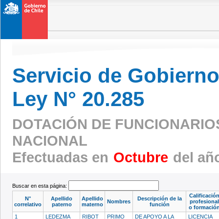
Servicio de Gobierno 
Ley N° 20.285
DOTACIÓN DE FUNCIONARIOS 
NACIONAL
Efectuadas en
Octubre
del añ
Buscar en esta página:
Calificació
N°
Apellido
Apellido
Descripción de la
Nombres
profesional
correlativo
paterno
materno
función
o formació
1
LEDEZMA
RIBOT
PRIMO
DE APOYO A LA
LICENCIA