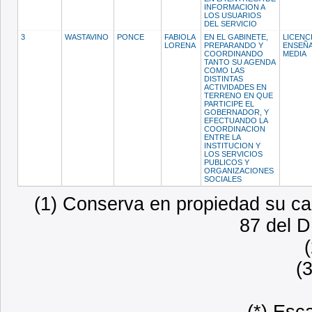
INFORMACION A
LOS USUARIOS
DEL SERVICIO
3
WASTAVINO
PONCE
FABIOLA
EN EL GABINETE,
LICENC
LORENA
PREPARANDO Y
ENSEÑ
COORDINANDO
MEDIA
TANTO SU AGENDA
COMO LAS
DISTINTAS
ACTIVIDADES EN
TERRENO EN QUE
PARTICIPE EL
GOBERNADOR, Y
EFECTUANDO LA
COORDINACION
ENTRE LA
INSTITUCION Y
LOS SERVICIOS
PUBLICOS Y
ORGANIZACIONES
SOCIALES
(1) Conserva en propiedad su car
87 del D
(
(*) Esc