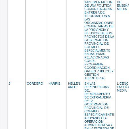
IMPLEMENTACION
DE
DE UNA POLITICA
ENSEÑ
COMUNICACIONAL,
MEDIA
ENTREGA DE
INFORMACION A
LAS
ORGANIZACIONES
COMUNITARIAS DE
LA PROVINCIA Y
DIFUSION DE LOS
PROYECTOS DE LA
GOBERNACION
PROVINCIAL DE
COPIAPO,
ESPECIALMENTE
EN MATERIAS
RELACIONADAS
CON EL
PROGRAMA
COORDINACION,
ORDEN PUBLICO Y
GESTION
TERRITORIAL
2
CORDERO
HARRIS
HELLEN
EN LAS
LICENC
ARLET
DEPENDENCIAS
ENSEÑ
DEL
MEDIA
DEPARTAMENTO
DE EXTRANJERIA
DE LA
GOBERNACION
PROVINCIAL DE
COPIAPO,
ESPECIFICAMENTE
APOYANDO LA
OPERACION
ADMINISTRATIVA Y
EN LA ENTREGA DE