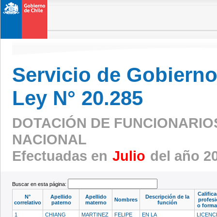
Servicio de Gobierno 
Ley N° 20.285
DOTACIÓN DE FUNCIONARIOS 
NACIONAL
Efectuadas en
Julio
del año 2
Buscar en esta página:
Calific
N°
Apellido
Apellido
Descripción de la
Nombres
profesi
correlativo
paterno
materno
función
o forma
1
CHIANG
MARTINEZ
FELIPE
EN LA
LICENC