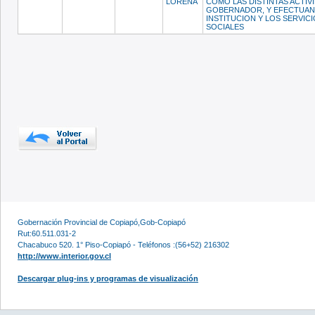
LORENA
COMO LAS DISTINTAS ACTIV
GOBERNADOR, Y EFECTUAN
INSTITUCION Y LOS SERVIC
SOCIALES
Gobernación Provincial de Copiapó,Gob-Copiapó
Rut:60.511.031-2
Chacabuco 520. 1° Piso-Copiapó - Teléfonos :(56+52) 216302
http://www.interior.gov.cl
Descargar plug-ins y programas de visualización