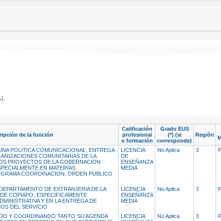
AL
Calificación
Grado EUS
ipción de la función
profesional
(*) (si
Región
M
o formación
corresponde)
 UNA POLITICA COMUNICACIONAL, ENTREGA
LICENCIA
No Aplica
3
GANIZACIONES COMUNITARIAS DE LA
DE
 LOS PROYECTOS DE LA GOBERNACION
ENSEÑANZA
SPECIALMENTE EN MATERIAS
MEDIA
OGRAMA COORDINACION, ORDEN PUBLICO
 DEPARTAMENTO DE EXTRANJERIA DE LA
LICENCIA
No Aplica
3
DE COPIAPO, ESPECIFICAMENTE
ENSEÑANZA
MINISTRATIVA Y EN LA ENTREGA DE
MEDIA
IOS DEL SERVICIO
NDO Y COORDINANDO TANTO SU AGENDA
LICENCIA
No Aplica
3