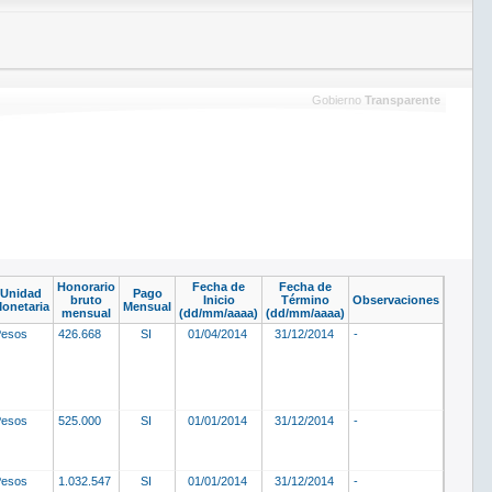
Gobierno
Transparente
Honorario
Fecha de
Fecha de
Unidad
Pago
bruto
Inicio
Término
Observaciones
onetaria
Mensual
mensual
(dd/mm/aaaa)
(dd/mm/aaaa)
Pesos
426.668
SI
01/04/2014
31/12/2014
-
Pesos
525.000
SI
01/01/2014
31/12/2014
-
Pesos
1.032.547
SI
01/01/2014
31/12/2014
-