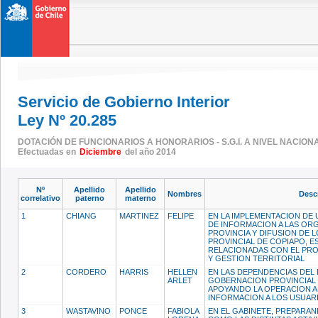
Servicio de Gobierno Interior
Ley Nº 20.285
DOTACIÓN DE FUNCIONARIOS A HONORARIOS - S.G.I. A NIVEL NACION
Efectuadas en
Diciembre
del año 2014
Nº
Apellido
Apellido
Nombres
Descr
correlativo
paterno
materno
1
CHIANG
MARTINEZ
FELIPE
EN LA IMPLEMENTACION DE
DE INFORMACION A LAS OR
PROVINCIA Y DIFUSION DE
PROVINCIAL DE COPIAPO, E
RELACIONADAS CON EL PR
Y GESTION TERRITORIAL
2
CORDERO
HARRIS
HELLEN
EN LAS DEPENDENCIAS DEL
ARLET
GOBERNACION PROVINCIAL 
APOYANDO LA OPERACION AD
INFORMACION A LOS USUAR
3
WASTAVINO
PONCE
FABIOLA
EN EL GABINETE, PREPARA